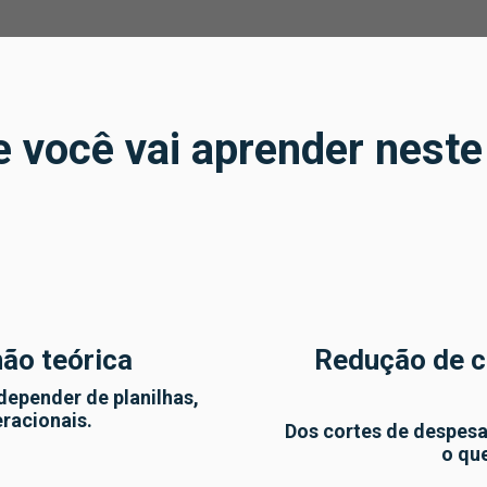
 você vai aprender neste
não teórica
Redução de c
epender de planilhas,
eracionais.
Dos cortes de despesas
o qu