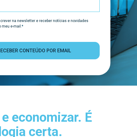
rever na newsletter e receber notícias e novidades
 meu e-mail.
*
 e economizar. É
ogia certa.