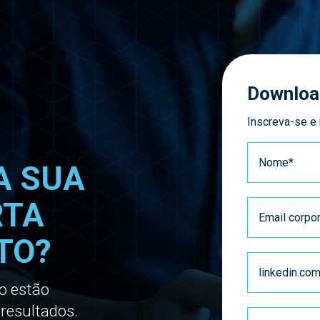
Download
Inscreva-se e
A SUA
RTA
TO?
o estão
resultados.