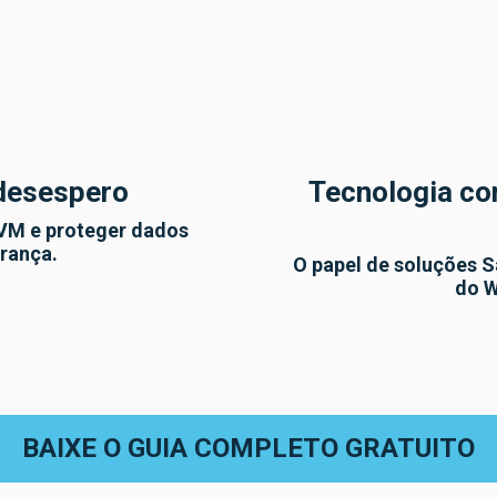
desespero
Tecnologia co
CVM e proteger dados
rança.
O papel de soluções Sa
do W
BAIXE O GUIA COMPLETO GRATUITO