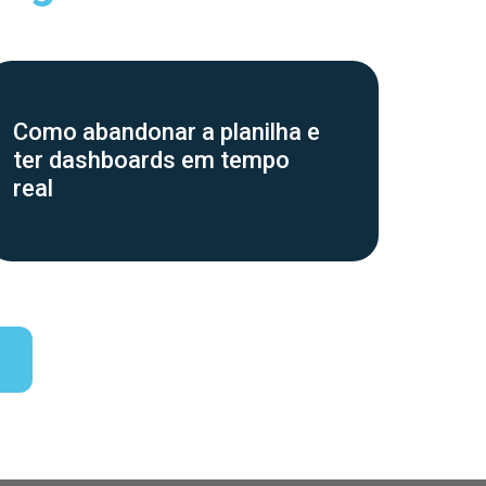
Como abandonar a planilha e
O qu
ter dashboards em tempo
do t
real
no m