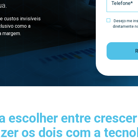
ua.
e custos invisíveis
Desejo me insc
clusivo como a
diretamente no
ua margem.
a escolher entre crescer
azer os dois com a tecnol