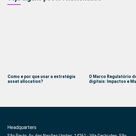
Como e por que usar a estratégia
O Marco Regulatório d
asset allocation?
digitais: Impactos e 
Headquarters
São Paulo: Av. das Nações Unidas, 14261 - Vila Gertrudes, São