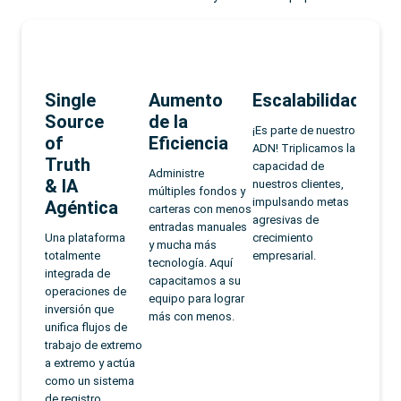
Aumento
Escalabilidad
Implementación
Redu
e
de la
Rápida
de
¡Es parte de nuestro
Eficiencia
Ries
ADN! Triplicamos la
Con integraciones
capacidad de
nativas y una
Administre
Minimic
nuestros clientes,
estructura de
múltiples fondos y
riesgos
impulsando metas
ca
costos fija,
carteras con menos
platafo
agresivas de
implementamos
entradas manuales
de gene
forma
crecimiento
nuestras
y mucha más
intelige
empresarial.
soluciones de
tecnología. Aquí
toma d
de
manera ágil y rápida
capacitamos a su
decisio
es de
con tecnología de
equipo para lograr
en sus 
que
vanguardia,
más con menos.
recurso
jos de
arquitectura de
gestión
 extremo
microservicios (API)
un análi
y actúa
y rendimiento 10
perspic
istema
veces superior a los
informe
o