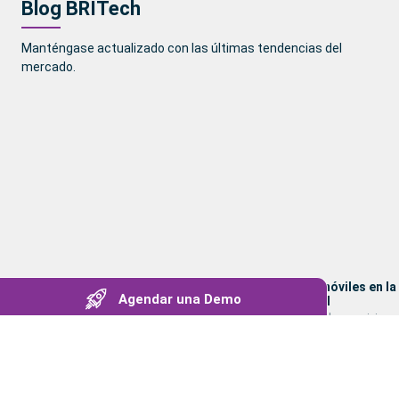
Blog BRITech
Manténgase actualizado con las últimas tendencias del
mercado.
Gestión Patrimonial y Privacidad de
Servicios móviles en la
Agendar una Demo
Datos
Patrimonial
El impacto de los servicios móviles en la
El impacto de los servicios 
gestión patrimonial, destacando la…
gestión patrimonial, destac