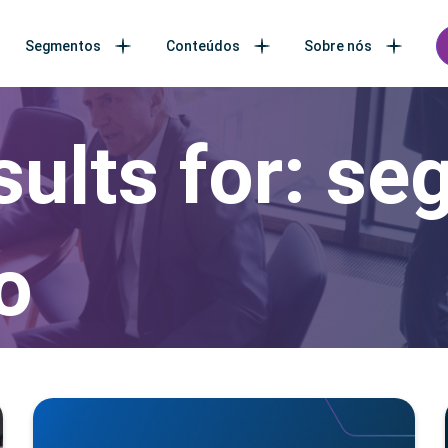
Segmentos
Conteúdos
Sobre nós
ults for:
seg
o